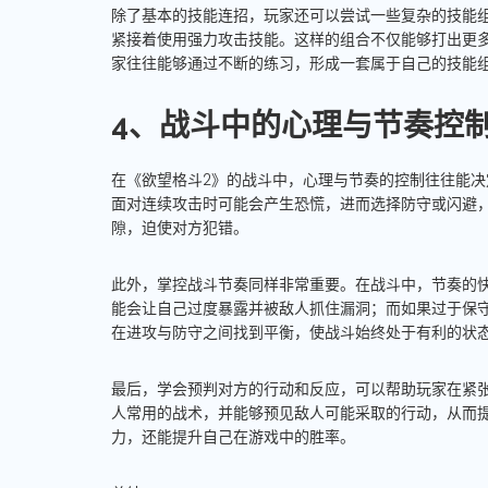
除了基本的技能连招，玩家还可以尝试一些复杂的技能
紧接着使用强力攻击技能。这样的组合不仅能够打出更
家往往能够通过不断的练习，形成一套属于自己的技能
4、战斗中的心理与节奏控
在《欲望格斗2》的战斗中，心理与节奏的控制往往能
面对连续攻击时可能会产生恐慌，进而选择防守或闪避，
隙，迫使对方犯错。
此外，掌控战斗节奏同样非常重要。在战斗中，节奏的
能会让自己过度暴露并被敌人抓住漏洞；而如果过于保
在进攻与防守之间找到平衡，使战斗始终处于有利的状
最后，学会预判对方的行动和反应，可以帮助玩家在紧
人常用的战术，并能够预见敌人可能采取的行动，从而
力，还能提升自己在游戏中的胜率。