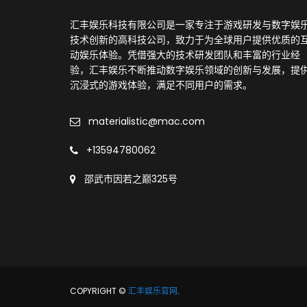
汇丰娱乐科技有限公司是一家专注于游戏研发与数字娱
技术创新的高科技公司，致力于为全球用户提供优质的
动娱乐体验。凭借强大的技术研发团队和丰富的行业经
验，汇丰娱乐不断推动数字娱乐领域的创新与发展，提
沉浸式的游戏体验，满足不同用户的需求。
materialistic@mac.com
+13594780062
邵武市因若之巅325号
COPYRIGHT ©
汇丰娱乐官网
.