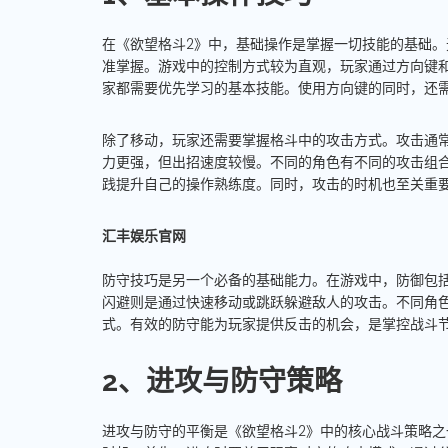
在《欲望格斗2》中，基础操作是掌握一切技能的基础
准掌握。游戏中的控制方式较为直观，玩家通过方向键
家都需要优先学习的基本技能。使用方向键的同时，还
除了移动，玩家还需要掌握格斗中的攻击方式。攻击通
力更强，但出招速度较慢。不同的角色有不同的攻击组
践提升自己的操作熟练度。同时，攻击的时机也至关重
汇丰娱乐官网
防守技巧是另一个必备的基础能力。在游戏中，防御包
闪避则是通过快速移动或跳跃躲避敌人的攻击。不同角
式。有效的防守能为玩家提供反击的机会，是掌控战斗
2、进攻与防守策略
进攻与防守的平衡是《欲望格斗2》中的核心战斗策略