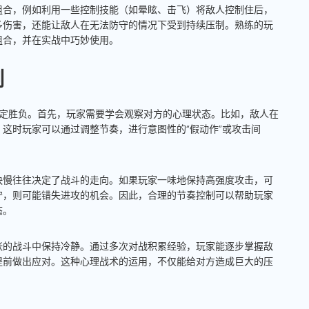
组合，例如利用一些控制技能（如晕眩、击飞）将敌人控制住后，
多伤害，还能让敌人在无法防守的情况下受到持续压制。熟练的玩
组合，并在实战中巧妙使用。
制
决定胜负。首先，玩家需要学会观察对方的心理状态。比如，敌人在
这时玩家可以通过调整节奏，进行意图性的“假动作”或攻击间
快慢往往决定了战斗的走向。如果玩家一味地保持高强度攻击，可
守，则可能错失进攻的机会。因此，合理的节奏控制可以帮助玩家
态。
张的战斗中保持冷静。通过多次对战积累经验，玩家能逐步掌握敌
提前做出应对。这种心理战术的运用，不仅能给对方造成巨大的压