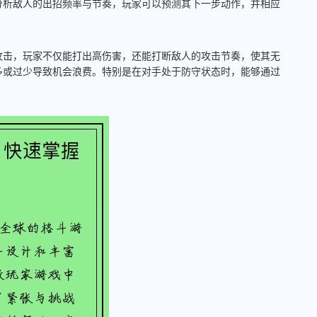
分析敌人的出招频率与节奏，玩家可以预测其下一步动作，并相应
攻击，玩家不仅能打出高伤害，还能打断敌人的攻击节奏，使其无
多或过少导致机会浪费。特别是在对手处于防守状态时，能够通过