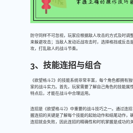
防守同样不可忽视，玩家应根据敌人攻击的方式及时调
来躲避攻击；当敌人发动近战攻击时，选择格挡或反击
攻，打乱敌人的战斗节奏。
3、技能连招与组合
《欲望格斗2》的技能系统非常丰富，每个角色都拥有
家的战斗实力。首先，玩家需要了解自己角色的技能属
特点后，才能在战斗中合理运用。
连招是《欲望格斗2》中重要的战斗技巧之一。通过连
握连招的关键是了解每个技能的起始动作和结尾动作，
连招就会失败，因此连招的精确性和时机掌握是成功的