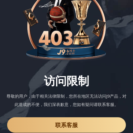
访问限制
尊敬的用户，由于相关法律限制，您所在地区无法访问J9产品，对
此造成的不便，我们深表歉意，您如有疑问请联系客服。
联系客服