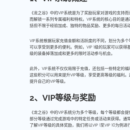
《龙之谷》中的VIP系统是为了奖励玩家对游戏的支持而
而解锁一系列专属福利和特权。VIP系统的核心目的是
括但不限于经验加成、独特的物品奖励、更多的每日活
VIP系统根据玩家充值金额和活跃度的不同，划分为多个
可以享受到更多的便利。例如，VIP 1级的玩家可以获得
级的装备掉落加成和更多的限时活动参与机会。
此外，VIP系统不仅仅局限于充值，还包括一些特定的福
这些积分可以用来提升VIP等级，享受更高等级的福利。
提升自己的VIP等级。
2、VIP等级与奖励
《龙之谷》中的VIP系统分为多个等级，每个等级都会提
部分等级通过完成游戏中的特定任务或活动来获得。通常
了解VIP等级的具体奖励，我们将以VIP 1至VIP 10为例