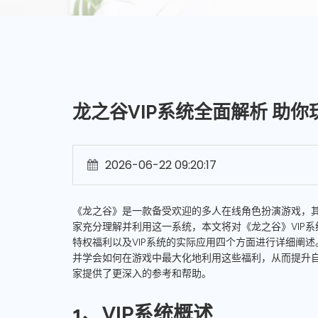
龙之谷VIP系统全面解析 助
2026-06-22 09:20:17
《龙之谷》是一款备受欢迎的多人在线角色扮演游戏，其
家充分理解并利用这一系统，本文将对《龙之谷》VIP系
特权福利以及VIP系统的实际应用四个方面进行详细阐述
并学会如何在游戏中最大化地利用这些福利，从而提升
家提供了更深入的参考和帮助。
1、VIP系统概述