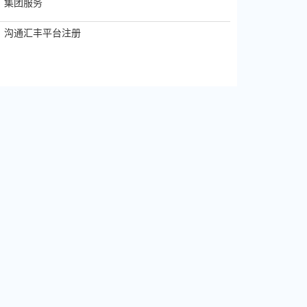
集团服务
沟通汇丰平台注册