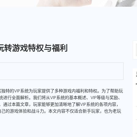
你玩转游戏特权与福利
独特的VIP系统为玩家提供了多种游戏内福利和特权。为了帮助玩
统进行全面解析。我们将从VIP系统的基本概述、VIP等级与奖励、
。通过本篇文章，玩家能够更加清晰地了解VIP系统的各项内容，
自己的游戏体验和战斗力。本文内容不仅适合新手玩家，也为老玩