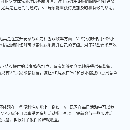
玩家可以享受优先处理的客服通道，对于游戏中的问题能够得到更快
尤其是在遇到问题时，VIP玩家能够获得更加及时和有效的帮助。
尤其是在提升玩家战斗力和游戏效率方面，VIP特权的作用不容小
副本挑战或刷怪时可以更快速地提升自己的等级。对于那些追求高效
。
VIP特权提供的装备掉落加成，玩家能够更容易地获得稀有装备，
有VIP玩家能够获得，这让VIP玩家在PvP和副本挑战中更具竞争
还体现在一些便利性功能上。例如，VIP玩家在每日活动中可以参
VIP玩家还可以享受更多的活动参与机会，提前参与一些限时活
戏乐趣，也提升了他们的游戏收益。